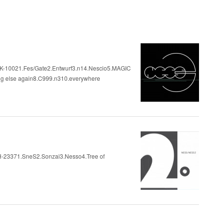
021.Fes/Gate2.Entwurf3.n14.Nescio5.MAGIC
 else again8.C999.n310.everywhere
71.SneS2.Sonzai3.Nesso4.Tree of