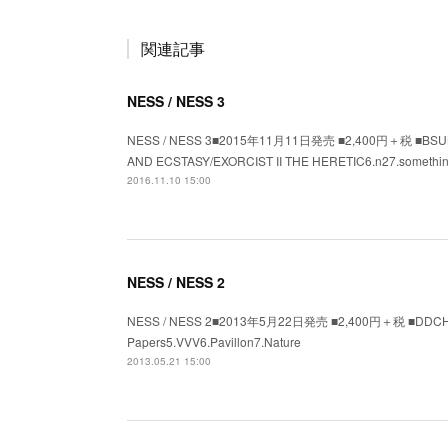
関連記事
NESS / NESS 3
NESS / NESS 3■2015年11月11日発売 ■2,400円＋税 ■BSUK-10
AND ECSTASY/EXORCIST II THE HERETIC6.n27.something
2016.11.10 15:00
NESS / NESS 2
NESS / NESS 2■2013年5月22日発売 ■2,400円＋税 ■DDCH-233
Papers5.VVV6.Pavillon7.Nature
2013.05.21 15:00