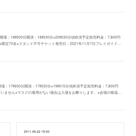
GH開場：18時00分開演：18時30分※20時30分頃終演予定前売料金：7,800円
※限定70名※スタンド不可チケット発売日：2021年11月7日プレイガイド…
H開場：17時00分開演：17時30分※19時15分頃終演予定前売料金：7,800円
ざいません※マスクの着用がない場合は入場をお断りします。※会場の検温…
2011.06.22 15:00