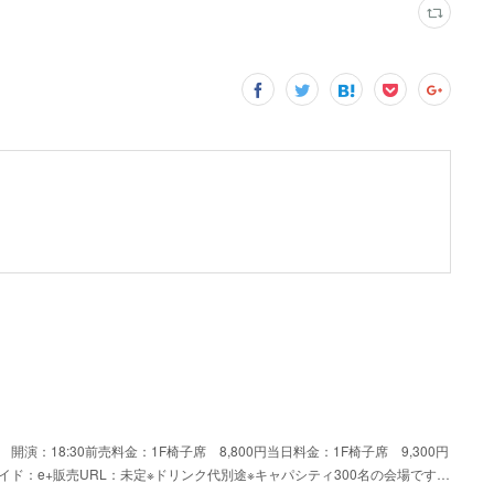
0 開演：18:30前売料金：1F椅子席 8,800円当日料金：1F椅子席 9,300円
ド：e+販売URL：未定※ドリンク代別途※キャパシティ300名の会場です…